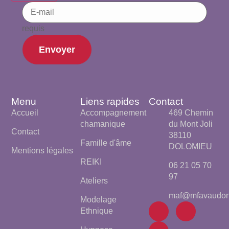
requis
Envoyer
Menu
Liens rapides
Contact
Accueil
Accompagnement
469 Chemin
chamanique
du Mont Joli
Contact
38110
Famille d'âme
DOLOMIEU
Mentions légales
REIKI
06 21 05 70
97
Ateliers
maf@mfavaudon.
Modelage
Ethnique